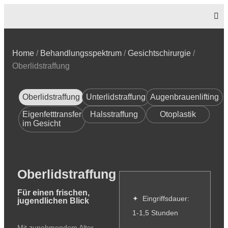
Home
/
Behandlungsspektrum
/
Gesichtschirurgie
/
Oberlidstraffung
Oberlidstraffung
Unterlidstraffung
Augenbrauenlifting
Eigenfetttransfer
Halsstraffung
Otoplastik
im Gesicht
Oberlidstraffung
Für einen frischen,
✦ Eingriffsdauer:
jugendlichen Blick
1-1,5 Stunden
Mit zunehmendem Alter