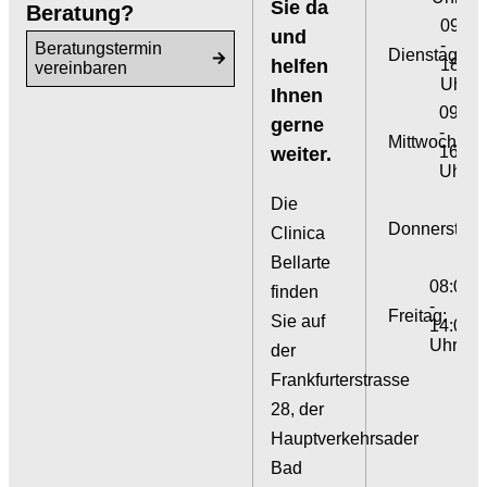
Sie da
Beratung?
09:00
und
-
Beratungstermin
Dienstag:
helfen
18:00
vereinbaren
Uhr
Ihnen
09:00
gerne
-
Mittwoch:
16:00
weiter.
Uhr
09:
Die
-
Donnerstag:
Clinica
18:
Uh
Bellarte
08:00
finden
-
Freitag:
Sie auf
14:00
Uhr
der
Frankfurterstrasse
28, der
Hauptverkehrsader
Bad