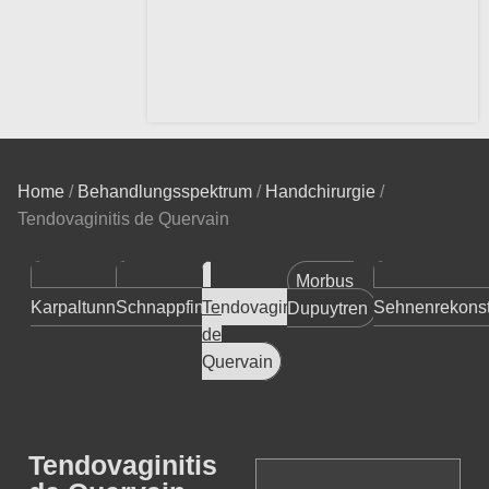
Home
/
Behandlungsspektrum
/
Handchirurgie
/
Tendovaginitis de Quervain
Morbus
Karpaltunnelsyndrom
Schnappfinger
Tendovaginitis
Sehnenrekonst
Dupuytren
de
Quervain
Tendovaginitis