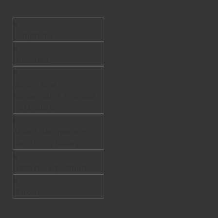
Symptome
Ursachen
Warum eine
konservative Therapie
nicht ausreicht
Ablauf der Operation in
der Clinica Bellarte
Nach der Operation
Risiken