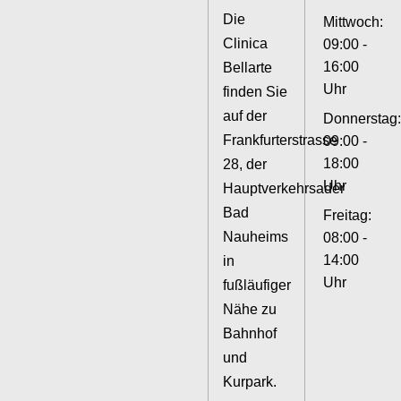
Die
Mittwoch:
Clinica
09:00 -
16:00
Bellarte
Uhr
finden Sie
auf der
Donnerstag:
Frankfurterstrasse
09:00 -
18:00
28, der
Uhr
Hauptverkehrsader
Bad
Freitag:
Nauheims
08:00 -
14:00
in
Uhr
fußläufiger
Nähe zu
Bahnhof
und
Kurpark.